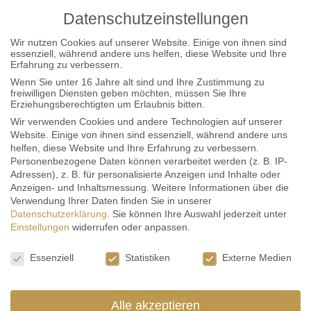
Datenschutzeinstellungen
Wir nutzen Cookies auf unserer Website. Einige von ihnen sind
essenziell, während andere uns helfen, diese Website und Ihre
Erfahrung zu verbessern.
Wenn Sie unter 16 Jahre alt sind und Ihre Zustimmung zu
freiwilligen Diensten geben möchten, müssen Sie Ihre
Erziehungsberechtigten um Erlaubnis bitten.
Haltung & Motivation
Wir verwenden Cookies und andere Technologien auf unserer
Website. Einige von ihnen sind essenziell, während andere uns
helfen, diese Website und Ihre Erfahrung zu verbessern.
Therapie bedeutet für mich: einen Raum
Personenbezogene Daten können verarbeitet werden (z. B. IP-
halten, in dem du dich nicht erklären
Adressen), z. B. für personalisierte Anzeigen und Inhalte oder
Anzeigen- und Inhaltsmessung.
Weitere Informationen über die
musst.
Verwendung Ihrer Daten finden Sie in unserer
Datenschutzerklärung
.
Sie können Ihre Auswahl jederzeit unter
Einstellungen
widerrufen oder anpassen.
Essstörungen entstehen nicht einfach so. Und sie
Datenschutzeinstellungen
lassen sich nicht durch Willenskraft oder
Essenziell
Statistiken
Externe Medien
Ernährungspläne auflösen. Dahinter stehen oft
langjährige innere Spannungen, das Bedürfnis
Alle akzeptieren