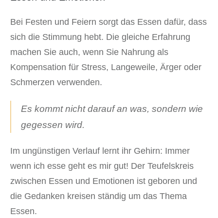
Cookies auswählen.
Bei Festen und Feiern sorgt das Essen dafür, dass
Alle akzeptieren
Speichern
sich die Stimmung hebt. Die gleiche Erfahrung
Zurück
machen Sie auch, wenn Sie Nahrung als
Datenschutzeinstellungen
Essenziell (1)
Kompensation für Stress, Langeweile, Ärger oder
Schmerzen verwenden.
Essenzielle Cookies ermöglichen grundlegende Funktionen und sind für
die einwandfreie Funktion der Website erforderlich.
Cookie-Informationen anzeigen
Es kommt nicht darauf an was, sondern wie
Sta
Statistiken (1)
gegessen wird.
Statistik Cookies erfassen Informationen anonym. Diese Informationen
helfen uns zu verstehen, wie unsere Besucher unsere Website nutzen.
Im ungünstigen Verlauf lernt ihr Gehirn: Immer
Cookie-Informationen anzeigen
wenn ich esse geht es mir gut! Der Teufelskreis
zwischen Essen und Emotionen ist geboren und
Ext
Externe Medien (7)
die Gedanken kreisen ständig um das Thema
Inhalte von Videoplattformen und Social-Media-Plattformen werden
standardmäßig blockiert. Wenn Cookies von externen Medien akzeptiert
Essen.
werden, bedarf der Zugriff auf diese Inhalte keiner manuellen Einwilligung