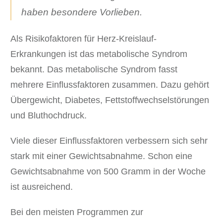
Cookies auswählen.
haben besondere Vorlieben.
Alle akzeptieren
Speichern
Als Risikofaktoren für Herz-Kreislauf-
Zurück
Erkrankungen ist das metabolische Syndrom
Datenschutzeinstellungen
Essenziell (1)
bekannt. Das metabolische Syndrom fasst
Essenzielle Cookies ermöglichen grundlegende Funktionen und sind für
mehrere Einflussfaktoren zusammen. Dazu gehört
die einwandfreie Funktion der Website erforderlich.
Übergewicht, Diabetes, Fettstoffwechselstörungen
Cookie-Informationen anzeigen
und Bluthochdruck.
Sta
Statistiken (1)
Viele dieser Einflussfaktoren verbessern sich sehr
Statistik Cookies erfassen Informationen anonym. Diese Informationen
helfen uns zu verstehen, wie unsere Besucher unsere Website nutzen.
stark mit einer Gewichtsabnahme. Schon eine
Cookie-Informationen anzeigen
Gewichtsabnahme von 500 Gramm in der Woche
Ext
Externe Medien (7)
ist ausreichend.
Inhalte von Videoplattformen und Social-Media-Plattformen werden
Bei den meisten Programmen zur
standardmäßig blockiert. Wenn Cookies von externen Medien akzeptiert
werden, bedarf der Zugriff auf diese Inhalte keiner manuellen Einwilligung